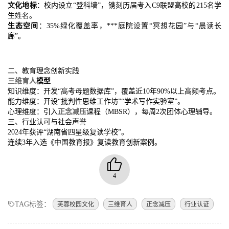
文化地标
：校内设立“登科墙”，镌刻历届考入C9联盟高校的215名学
生姓名。
生态空间
：35%绿化覆盖率，***庭院设置“冥想花园”与“晨读长
廊”。
二、教育理念创新实践
三维育人
模型
知识维度：开发“高考母题数据库”，覆盖近10年90%以上高频考点。
能力维度：开设“批判性思维工作坊”“学术写作实验室”。
心理维度：引入
正念减压
课程（MBSR），每周2次团体心理辅导。
三、行业认可与社会声誉
2024年获评“湖南省四星级复读学校”。
连续3年入选《中国教育报》复读教育创新案例。
4
TAG标签：
芙蓉校园文化
三维育人
正念减压
行业认证