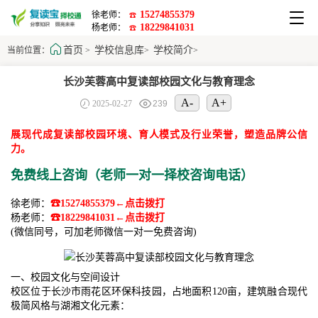
15274855379
徐老师：
☎
18229841031
杨老师：
☎
首页
学校信息库
学校简介
当前位置：
>
>
>
长沙芙蓉高中复读部校园文化与教育理念
A-
A+
2025-02-27
239
展现代成复读部校园环境、育人模式及行业荣誉，塑造品牌公信
力。
免费线上咨询（老师一对一择校咨询电话）
徐老师：
☎15274855379←点击拨打
杨老师：
☎18229841031←点击拨打
(微信同号，可加老师微信一对一免费咨询)
一、校园文化与空间设计
校区位于长沙市雨花区环保科技园，占地面积120亩，建筑融合现代
极简风格与湖湘文化元素：