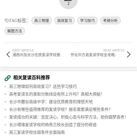
2
TAG标签：
高三物理
高效复习
学习技巧
考纲分析
解题方法
PREV ARTICLE
NEXT ARTICLE
湘西州及长沙优质复读学校推荐：保靖学子如何科学选择理想院校？
怀化中方县复读学校全攻略：择校指南、费用解析与成功经验分享
相关复读百科推荐
高三物理如何高效复习？这些学习技巧
高考复读生的录取分数线会有所上升吗？真相大揭秘！
长沙市麓谷高级中学：建设优质教育的理想天地
长沙有哪些值得推荐的复读学校？报名需要满足哪些条件？
复读成功的关键：坚定决心、积极心态与科学方法，助你圆梦高考！
长沙珺琟复读学校的杨秀兰校长创造了提分的奇迹
高三复读学校住宿条件全面指南