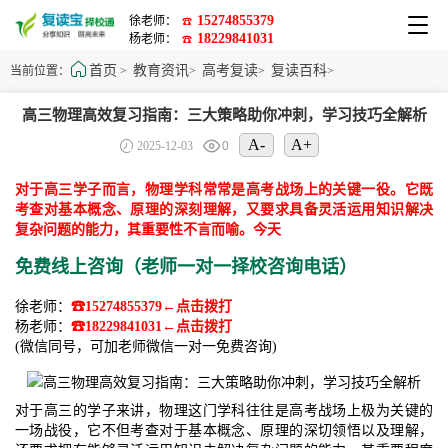
15274855379
徐老师：
☎
18229841031
杨老师：
☎
首页
教育资讯
高考复读
复读百科
当前位置：
>
>
>
>
高三物理高效复习指南：三大策略助你冲刺，学习技巧全解析
A-
A+
2025-12-03
0
对于高三学子而言，物理学科常常是高考战场上的关键一役。它既
考查对基本概念、原理的深刻理解，又要求具备灵活运用知识解决
复杂问题的能力，其重要性不言而喻。今天
免费线上咨询（老师一对一择校咨询电话）
徐老师：
☎15274855379←点击拨打
杨老师：
☎18229841031←点击拨打
(微信同号，可加老师微信一对一免费咨询)
对于高三的学子来讲，物理这门学科往往是高考战场上极为关键的
一场战役，它不但考查对于基本概念、原理的深切领悟以及理解，