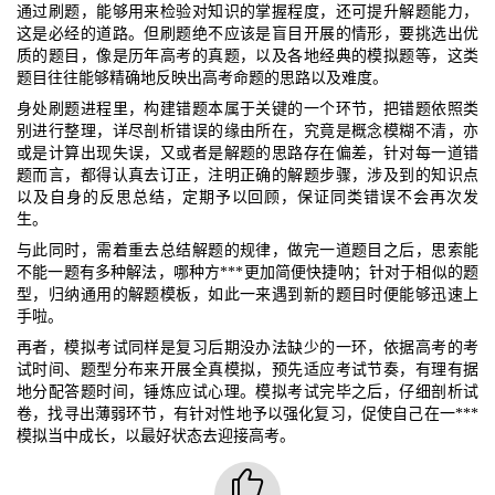
通过刷题，能够用来检验对知识的掌握程度，还可提升解题能力，
这是必经的道路。但刷题绝不应该是盲目开展的情形，要挑选出优
质的题目，像是历年高考的真题，以及各地经典的模拟题等，这类
题目往往能够精确地反映出高考命题的思路以及难度。
身处刷题进程里，构建错题本属于关键的一个环节，把错题依照类
别进行整理，详尽剖析错误的缘由所在，究竟是概念模糊不清，亦
或是计算出现失误，又或者是解题的思路存在偏差，针对每一道错
题而言，都得认真去订正，注明正确的解题步骤，涉及到的知识点
以及自身的反思总结，定期予以回顾，保证同类错误不会再次发
生。
与此同时，需着重去总结解题的规律，做完一道题目之后，思索能
不能一题有多种解法，哪种方***更加简便快捷呐；针对于相似的题
型，归纳通用的解题模板，如此一来遇到新的题目时便能够迅速上
手啦。
再者，模拟考试同样是复习后期没办法缺少的一环，依据高考的考
试时间、题型分布来开展全真模拟，预先适应考试节奏，有理有据
地分配答题时间，锤炼应试心理。模拟考试完毕之后，仔细剖析试
卷，找寻出薄弱环节，有针对性地予以强化复习，促使自己在一***
模拟当中成长，以最好状态去迎接高考。