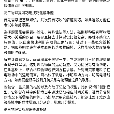
所充当的“角色”，达成融会贯通，如此一来在碰上综合题的时候就能
快速调动相关知识。
高三物理复习巧用技巧化解难题
首先需掌握基础知识，其次要有巧妙的解题技巧，如此这般方能在
考试中如虎添翼。
选择题常常会用到排除法、特殊值法等方法，碰到那种要判断物理
量大小关系的题目，要是直接去计算感觉比较复杂，那就不妨代入
特殊值，以此来快速判断选项的正确与否；针对于一些概念辨析
题，把那些明显违背基本原理的选项排除掉，这样能够大幅度提高
答题的准确率。
解答计算题之际，画草图属于关键一步，它能将题目里的物理情景
直观予以呈现，这对理清物体的运动轨迹、受力情况等有所帮助，
在此基础上，结合相应物理规律列方程求解。针对研究带电粒子在
电磁场中的运动而言，画出粒子轨迹，标明磁场方向，明确电场线
方向，如此便能轻易找到几何关系与物理量之间的联系。
也包含一些关键的推论以及有助于记忆的模型，比如说“等时圆”模
型，它能够在特定的情境当中迅速获取相应时间关系，进而节省解
题情况下所需要的时间。巧妙地运用这些技巧，能够让处于难题应
答处境中的群体增添几分从容，削减几分慌乱。
高三物理实战演练查漏补缺