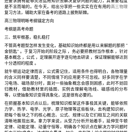
还要求拥有能够灵活运用知识去解决复杂问题的能力，其重要程度
是不言而喻的。在今天，给出分享把一些实实在在有用的
高三物理
复习方法，辅助大家在备考的道路上披荆斩棘。
高三物理
明晰考纲锚定方向
考纲是高考命题
三、筑牢根基，稳扎稳打
不管高考题型怎样发生变化，基础知识始终都是用以来解题的那把 ”
金钥匙“ 。于复习开始的阶段之际 ，务必要把教材当作根本 ，针对
基本概念 ，公式 ，定理展开逐字逐句地去研读 ，保证理解能够达到
十分透彻的程度 。
就牛顿运动定律而言，公式需记住，适用条件也得明白，各物理量
的含义同样要清楚，不同情境下的应用更不可忽视。好多同学在学
习电场、磁场部分时，面对一些抽象概念会感到困惑，此时不妨回
归教材，借助教材里的插图、实例去理解电场线、磁感线的分布
等，以使抽象知识变得具象化，这是很有必要的。
在把握基本知识点以后，梳理知识框架这件事极其关键，能够依照
力学、热学、电学、光学、原子物理等这些板块，去构建知识树，
把每个板块之下的核心概念、公式、规律以及它们相互之间的关联
清晰地展现出来。拿力学来说，从受力分析开始着手，延伸至牛顿
定律、动能定理、动量守恒等，明确各个知识点在解决力学问题时