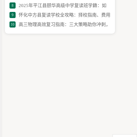
2025年平江县颐华高级中学复读班学籍：如
8
活性强、管理人性化的学校榜上有名
怀化中方县复读学校全攻略：择校指南、费用
9
何处理、如何办理？
高三物理高效复习指南：三大策略助你冲刺，
10
解析与成功经验分享
学习技巧全解析