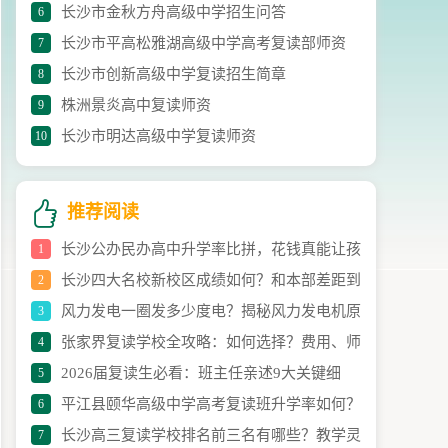
长沙市金秋方舟高级中学招生问答
6
长沙市平高松雅湖高级中学高考复读部师资
7
长沙市创新高级中学复读招生简章
8
株洲景炎高中复读师资
9
长沙市明达高级中学复读师资
10
推荐阅读
长沙公办民办高中升学率比拼，花钱真能让孩
1
长沙四大名校新校区成绩如何？和本部差距到
2
子高考更出彩？
风力发电一圈发多少度电？揭秘风力发电机原
3
底大不大？
张家界复读学校全攻略：如何选择？费用、师
4
理、结构与发电效率
2026届复读生必看：班主任亲述9大关键细
5
资与升学率详解
平江县颐华高级中学高考复读班升学率如何？
6
节，帮你避开95%踩坑风险
长沙高三复读学校排名前三名有哪些？教学灵
7
——深度解析备考策略与成果