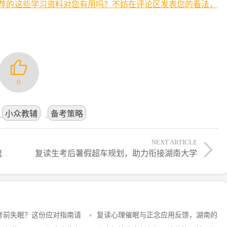
荐的这些学习资料对您有用吗？不妨在评论区发表您的看法，
0
小众教辅
备考策略
NEXT ARTICLE
复读生考后暑假超车规划，助力衔接湖南大学
复读心理催眠与正念应用反馈，湖南的非主流尝试？
考前失眠？这份应对指南请
复读心理催眠与正念应用反馈，湖南的