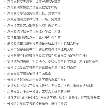
湖南农村考生复读：怎样申请助学金及
湖南复读生档案处理全流程是怎样的
湖南高考命题趋势暗藏玄机，复读策略
双减后湖南复读教培地下市场，究竟藏
湖南语文作文万能模板来啦！衡水体与
湖南复读学校军事化管理引争议，人性
复读生如何参加湖南学业水平补考？时
高考复读生的录取分数线会有所上升吗？真相大揭秘！
长沙市麓谷高级中学：建设优质教育的理想天地
长沙有哪些值得推荐的复读学校？报名需要满足哪些条件？
复读成功的关键：坚定决心、积极心态与科学方法，助你圆梦高考！
长沙珺琟复读学校的杨秀兰校长创造了提分的奇迹
高三复读学校住宿条件全面指南
长沙哪所封闭式高中复读学校管理最严格？
复读报名时间和学费标准详解：抓住关键时机，做好复读规划！
高考复读：不止于分数，成就人生蜕变的征程
推荐这8所湖南长沙的高三复读学校，师资力量雄厚，能有效提升成
绩。
长沙珺琟复读学校的校长杨秀兰进行了介绍