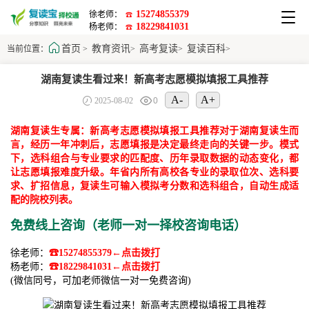
15274855379
徐老师：
☎
18229841031
杨老师：
☎
首页
教育资讯
高考复读
复读百科
当前位置：
>
>
>
>
湖南复读生看过来！新高考志愿模拟填报工具推荐
A-
A+
2025-08-02
0
湖南复读生专属：新高考志愿模拟填报工具推荐对于湖南复读生而
言，经历一年冲刺后，志愿填报是决定最终走向的关键一步。模式
下，选科组合与专业要求的匹配度、历年录取数据的动态变化，都
让志愿填报难度升级。年省内所有高校各专业的录取位次、选科要
求、扩招信息，复读生可输入模拟考分数和选科组合，自动生成适
配的院校列表。
免费线上咨询（老师一对一择校咨询电话）
徐老师：
☎15274855379←点击拨打
杨老师：
☎18229841031←点击拨打
(微信同号，可加老师微信一对一免费咨询)