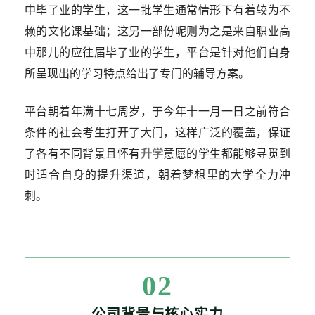
中毕了业的学生，这一批学生通常情形下有着较为不
赖的文化课基础；这另一部份呢则为之是来自职业高
中那儿的应往届毕了业的学生，平台是针对他们自身
所呈现出的学习特点给出了专门的辅导方案。
平台朝着年满十七周岁，于今年十一月一日之前符合
条件的社会考生打开了大门，这样广泛的覆盖，保证
了各有不同背景且怀有
升学
意愿的学生都能够寻觅到
时适合自身的提升渠道，朝着梦想里的大学全力冲
刺。
02
公司背景与核心实力