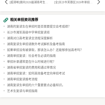
[超清晰]面向2026届湖南考生的单招复读早鸟班招生简章来袭
[全]长沙市芙蓉区2026年单招复读培训招生简章公布
相关单招资讯推荐
湖南的复读生在单招时是否需要提交会考成绩？
长沙市湘军高级中学单招复读班
湖南对口高考复读全流程深度解析
湖南复读生单招语数外考试解析及备考指南
如果单招没有被录取，那该怎么办？还能够参加高考吗？
湖南单招复读：社会考生必读的指南
单招补录通常是在什么时候进行呢？
湖南省单招复读的费用和通过率情况
湖南单招复读：如何高效备考定向单招考试
湖南单招复读报考流程
湖南复读生单招的六个重要要点必备知识。
艺术生复读与单招指南