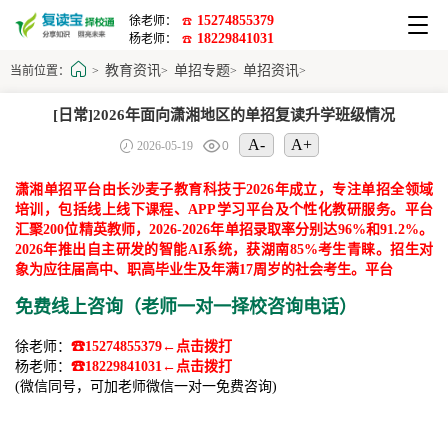
15274855379
徐老师：
☎
18229841031
杨老师：
☎
教育资讯
单招专题
单招资讯
当前位置：
>
>
>
>
[日常]2026年面向潇湘地区的单招复读升学班级情况
A-
A+
2026-05-19
0
潇湘单招平台由长沙麦子教育科技于2026年成立，专注单招全领域
培训，包括线上线下课程、APP学习平台及个性化教研服务。平台
汇聚200位精英教师，2026-2026年单招录取率分别达96%和91.2%。
2026年推出自主研发的智能AI系统，获湖南85%考生青睐。招生对
象为应往届高中、职高毕业生及年满17周岁的社会考生。平台
免费线上咨询（老师一对一择校咨询电话）
徐老师：
☎15274855379←点击拨打
杨老师：
☎18229841031←点击拨打
(微信同号，可加老师微信一对一免费咨询)