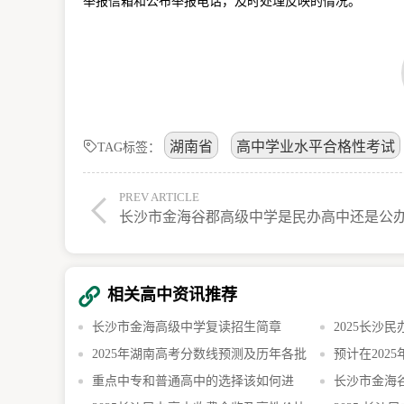
举报信箱和公布举报电话，及时处理反映的情况。
湖南省
高中学业水平合格性考试
TAG标签：
PREV ARTICLE
相关高中资讯推荐
长沙市金海高级中学复读招生简章
2025长沙
2025年湖南高考分数线预测及历年各批
险、成本核算
预计在202
次分数线汇总。
重点中专和普通高中的选择该如何进
大约是多少？
长沙市金海