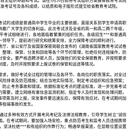
校自主组织命题和考试。请在5月20日前将考试组织方案报省教育考试院
、准考证号及各科成绩，以纸质和电子版形式提交给省教育考试院。
考试的成绩是普通高中学生毕业的主要依据，直接关系到学生申请高职
响着广大学生的切身利益。此次考试涉及全省的高一和高二两个年级，
平考试相继进行，各地面临着繁重的组织任务。各级招生***和普通高
一领导下，提前进行研究和统筹安排，全力保障考试的顺利进行。
育厅、省公安厅及省国家保密局联合发布的《湖南省国家教育考试试卷
、整理、保管、分发和回收等各个环节的管理，杜绝任何违规操作，防
对安全。要严格选聘涉密人员，加强他们的安全保密教育，并按照要求
制度，及时并按照要求上报试卷的保管和运送等情况。
要求，做好考试全过程的管理以及各环节、各岗位的职责落实。对全过
风险排查及防范措施；结合当地实际情况，制定考试组织和应急预案；
，防止考务事故和错误。依据标准化考点的建设标准，进一步完善考试
的需要。建立网络有害信息监测机制，指定专人及时发现和处理问题，
大事项需及时上报，突发事件要迅速反应，保障有效应对。在考试期间加
等极端事故的发生。
通过多种有效方式开展考风考纪及法律法规教育，引导学生树立“
诚信
氛围。在考试期间，要加强入场安检，重点防范考生和监考人员违规携带
，坚决杜绝***和有组织的作弊行为；畅通举报渠道，在显眼位置设置