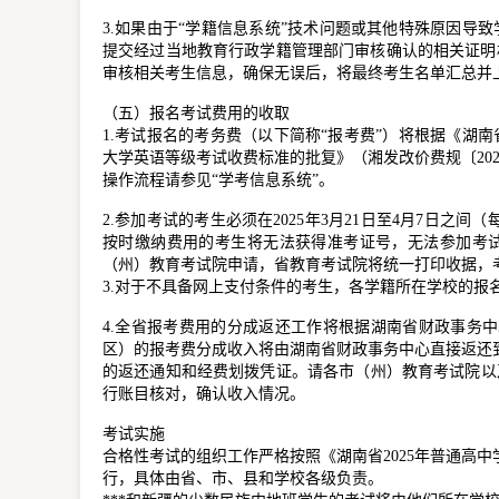
3.如果由于“学籍信息系统”技术问题或其他特殊原因导
提交经过当地教育行政学籍管理部门审核确认的相关证明材
审核相关考生信息，确保无误后，将最终考生名单汇总并
（五）报名考试费用的收取
1.考试报名的考务费（以下简称“报考费”）将根据《湖
大学英语等级考试收费标准的批复》（湘发改价费规〔202
操作流程请参见“学考信息系统”。
2.参加考试的考生必须在2025年3月21日至4月7日之间（
按时缴纳费用的考生将无法获得准考证号，无法参加考试
（州）教育考试院申请，省教育考试院将统一打印收据，
3.对于不具备网上支付条件的考生，各学籍所在学校的报
4.全省报考费用的分成返还工作将根据湖南省财政事务
区）的报考费分成收入将由湖南省财政事务中心直接返还
的返还通知和经费划拨凭证。请各市（州）教育考试院以
行账目核对，确认收入情况。
考试实施
合格性考试的组织工作严格按照《湖南省2025年普通高
行，具体由省、市、县和学校各级负责。