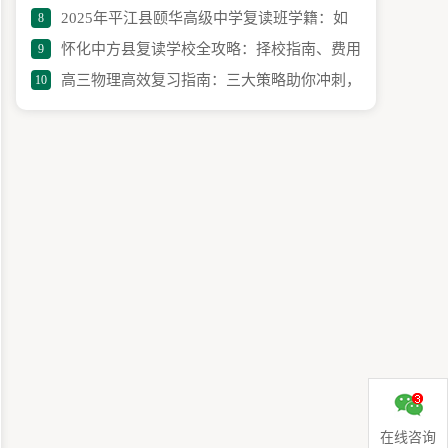
2025年平江县颐华高级中学复读班学籍：如
8
活性强、管理人性化的学校榜上有名
怀化中方县复读学校全攻略：择校指南、费用
9
何处理、如何办理？
高三物理高效复习指南：三大策略助你冲刺，
10
解析与成功经验分享
学习技巧全解析
在线咨询