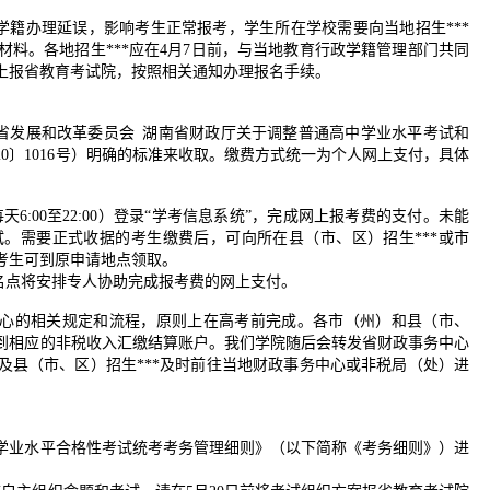
致学籍办理延误，影响考生正常报考，学生所在学校需要向当地招生***
料。各地招生***应在4月7日前，与当地教育行政学籍管理部门共同
上报省教育考试院，按照相关通知办理报名手续。
南省发展和改革委员会 湖南省财政厅关于调整普通高中学业水平考试和
0〕1016号）明确的标准来收取。缴费方式统一为个人网上支付，具体
每天6:00至22:00）登录“学考信息系统”，完成网上报考费的支付。未能
。需要正式收据的考生缴费后，可向所在县（市、区）招生***或市
考生可到原申请地点领取。
名点将安排专人协助完成报考费的网上支付。
中心的相关规定和流程，原则上在高考前完成。各市（州）和县（市、
到相应的非税收入汇缴结算账户。我们学院随后会转发省财政事务中心
及县（市、区）招生***及时前往当地财政事务中心或非税局（处）进
中学业水平合格性考试统考考务管理细则》（以下简称《考务细则》）进