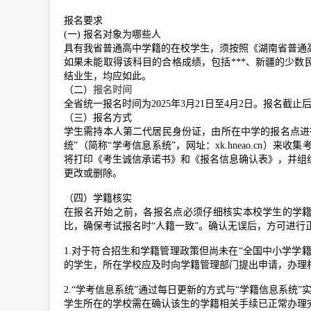
报名要求
(一) 报名对象为哪些人
具有我省普通高中学籍的在校学生，须按照《湖南省普通高
如果未能取得该科目的合格成绩，包括***、新疆的少
结业生，均应如此。
（二）
报名时间
全省统一报名时间为2025年3月21日至4月2日。报名截
（三）报名方式
学生需持本人第二代居民身份证，由所在中学的报名点进
统”（简称“学考信息系统”，网址：xk.hneao.cn
将打印《考生诚信承诺书》和《报名信息确认表》，并组
更改或删除。
（四）学籍核实
在报名开始之前，各报名点必须仔细核实本校学生的学籍
比，确保考试报名时“人籍一致”。确认无误后，方可进行
1.对于符合招生和学籍管理政策但尚未在“全国中小学学
的学生，所在学校应及时向学籍管理部门提出申请，办理
2.“学考信息系统”通过每日更新的方式与“学籍信息系统
学生所在的学校需在确认该生的学籍相关手续已正常办理