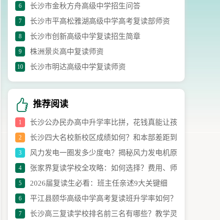
长沙市金秋方舟高级中学招生问答
6
长沙市平高松雅湖高级中学高考复读部师资
7
长沙市创新高级中学复读招生简章
8
株洲景炎高中复读师资
9
长沙市明达高级中学复读师资
10
推荐阅读
长沙公办民办高中升学率比拼，花钱真能让孩
1
长沙四大名校新校区成绩如何？和本部差距到
2
子高考更出彩？
风力发电一圈发多少度电？揭秘风力发电机原
3
底大不大？
张家界复读学校全攻略：如何选择？费用、师
4
理、结构与发电效率
2026届复读生必看：班主任亲述9大关键细
5
资与升学率详解
平江县颐华高级中学高考复读班升学率如何？
6
节，帮你避开95%踩坑风险
长沙高三复读学校排名前三名有哪些？教学灵
7
——深度解析备考策略与成果