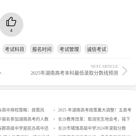
4
考试科目
报名时间
考试管理
诚信考试
NEXT ARTICLE
2025年湖南高考本科最低录取分数线预测
长沙市金海谷郡高级中学是民办高中还是公办高中？
民办高中择校策略：政策风
2025 年湖南高考政策重大调整！五类考
与替代路径全指南
5年报名参加湖南高考的人数
生务必留意
长沙教育改革：取消完生地会考，接下
谷郡高级中学是民办高中还
来是否会取消中考？
长沙市珺琟高级中学2024年录取分数