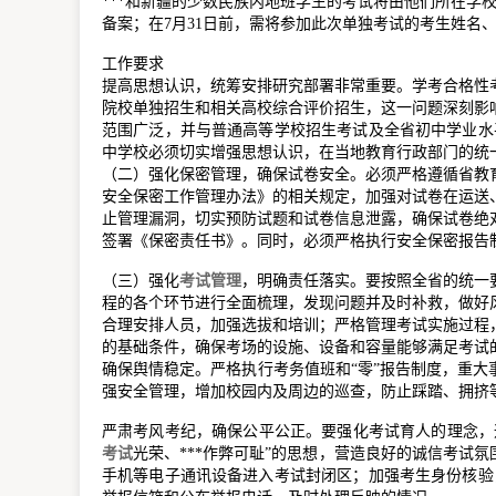
***和新疆的少数民族内地班学生的考试将由他们所在学
备案；在7月31日前，需将参加此次单独考试的考生姓名
工作要求
提高思想认识，统筹安排研究部署非常重要。学考合格性
院校单独招生和相关高校综合评价招生，这一问题深刻影
范围广泛，并与普通高等学校招生考试及全省初中学业水
中学校必须切实增强思想认识，在当地教育行政部门的统
（二）强化保密管理，确保试卷安全。必须严格遵循省教
安全保密工作管理办法》的相关规定，加强对试卷在运送
止管理漏洞，切实预防试题和试卷信息泄露，确保试卷绝
签署《保密责任书》。同时，必须严格执行安全保密报告
（三）强化
考试管理
，明确责任落实。要按照全省的统一
程的各个环节进行全面梳理，发现问题并及时补救，做好
合理安排人员，加强选拔和培训；严格管理考试实施过程
的基础条件，确保考场的设施、设备和容量能够满足考试
确保舆情稳定。严格执行考务值班和“零”报告制度，重
强安全管理，增加校园内及周边的巡查，防止踩踏、拥挤
严肃考风考纪，确保公平公正。要强化考试育人的理念，
考试
光荣、***作弊可耻”的思想，营造良好的诚信考试
手机等电子通讯设备进入考试封闭区；加强考生身份核验