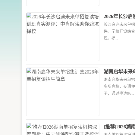
2026年长
长沙启迪未来单招
坑择校
件。学校开设综合
理。提...
湖南启华未来单
湖南启华未来单招
多所高校，交通便
子，通过率达96...
[推荐]202
湖南单招复读培训