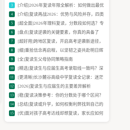
[介绍]2026年复读年限全解析：如何做出最优
3
对比与择优选析
[介绍]复读再战2026：优势与风险并存，四类
4
选择
[超全面]2026年理科复读，分数段如何选？专
5
考生最宜选择
[盘点]复读逆袭的关键要素，你真的具备了
6
家给出参考建议
[超好用]跨地区复读，开启高考逆袭新途径，
7
吗？
[细]重拾信念再启程，以坚韧之姿共赴明日辉
8
助力逐梦名校
[全]复读生父母协同策略指南
9
煌
[精选]复读生与应届生高考录取线一致吗？深
10
[更清晰]长沙麓谷高级中学复读全记录：迷茫
11
度解析及复读备考策略
[2026]复读生与应届生的主要差异解析
12
学子的逆袭蜕变之旅
[稳]复读决策参考：你的分数处于哪个区间？
13
[总结]复读或升学，如何权衡利弊找到自己的
14
[优]面对孩子高考达线却想复读，家长应如何
15
最优解？
理性抉择