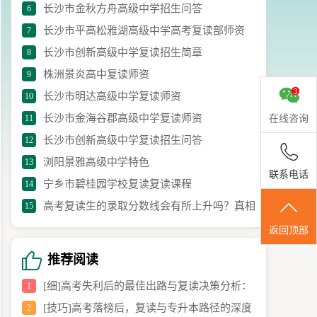
长沙市金秋方舟高级中学招生问答
6
长沙市平高松雅湖高级中学高考复读部师资
7
长沙市创新高级中学复读招生简章
8
株洲景炎高中复读师资
9
长沙市明达高级中学复读师资
10
长沙市金海谷郡高级中学复读师资
11
在线咨询
长沙市创新高级中学复读招生问答​
12
浏阳景雅高级中学特色
13
联系电话
宁乡市碧桂园学校复读复读课程
14
高考复读生的录取分数线会有所上升吗？真相
15
大揭秘！
返回顶部
推荐阅读
[细]高考失利后的最佳出路与复读决策分析：
1
[技巧]高考落榜后，复读与专升本路径的深度
2
2026年高中生择校指南