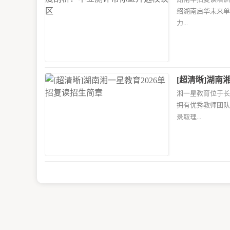
误区
绍湖南启华未来单
力...
[超清晰]湖南
湘一星教育位于长
拥有优秀教师团队
录取理...