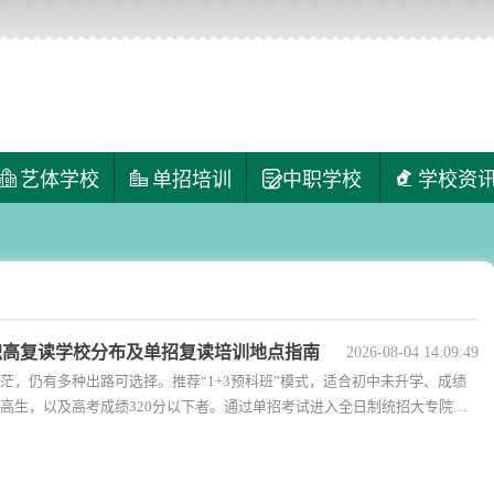
艺体学校
单招培训
中职学校
学校资
南职高复读学校分布及单招复读培训地点指南
2026-08-04 14:09:49
茫，仍有多种出路可选择。推荐“1+3预科班”模式，适合初中未升学、成绩
高生，以及高考成绩320分以下者。通过单招考试进入全日制统招大专院