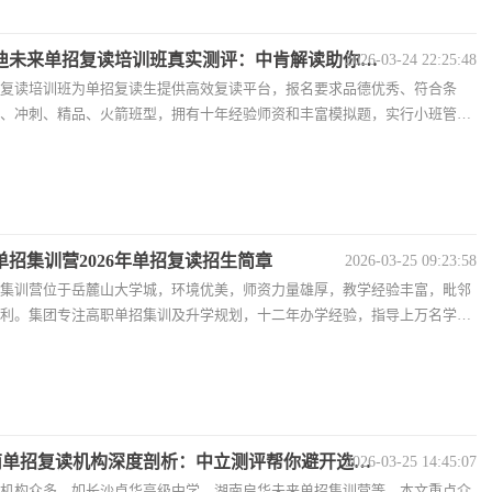
沙启迪未来单招复读培训班真实测评：中肯解读助你避
2026-03-24 22:25:48
复读培训班为单招复读生提供高效复读平台，报名要求品德优秀、符合条
、冲刺、精品、火箭班型，拥有十年经验师资和丰富模拟题，实行小班管
招集训营2026年单招复读招生简章
2026-03-25 09:23:58
集训营位于岳麓山大学城，环境优美，师资力量雄厚，教学经验丰富，毗邻
利。集团专注高职单招集训及升学规划，十二年办学经验，指导上万名学
6湖南单招复读机构深度剖析：中立测评帮你避开选校
2026-03-25 14:45:07
机构众多，如长沙卓华高级中学、湖南启华未来单招集训营等。本文重点介