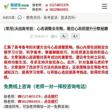
15274855379
徐老师：
☎
18229841031
杨老师：
☎
教育资讯
高考复读
复读百科
当前位置：
>
>
>
>
[常用]决战高考前：心态调整全攻略，稳住心态即提升分数秘籍
A-
A+
2026-05-17
0
汇集了高考备考的关键方法与心态调整策略。核心内容包括制定合
理学习计划、科学备考、掌握解题技巧、利用资源及保持积极心
态。文章强调心态调整对高考成功的重要性，建议考生树立目标、
保持均衡生活、寻求支持并放松身心。此外，针对急躁马虎的学
生，文章提供了改进学习方法的具体建议。这些策略旨在帮助考生
减轻压力、提高学习效率，以积极心态迎接高考挑战，取得优异成
绩。
免费线上咨询（老师一对一择校咨询电话）
徐老师：
☎15274855379←点击拨打
杨老师：
☎18229841031←点击拨打
(微信同号，可加老师微信一对一免费咨询)