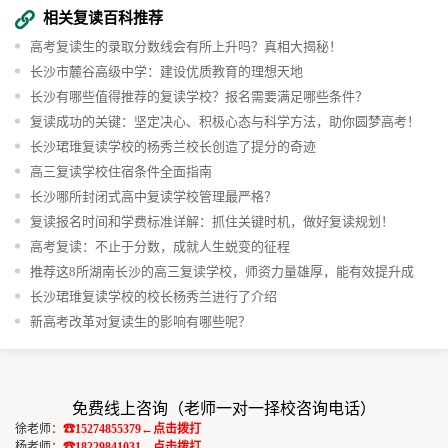
相关复读百科推荐
高考复读生的录取分数线会有所上升吗？真相大揭秘！
长沙市麓谷高级中学：建设优质教育的理想天地
长沙有哪些值得推荐的复读学校？报名需要满足哪些条件？
复读成功的关键：坚定决心、积极心态与科学方法，助你圆梦高考！
长沙珺琟复读学校的杨秀兰校长创造了提分的奇迹
高三复读学校住宿条件全面指南
长沙哪所封闭式高中复读学校管理最严格？
复读报名时间和学费标准详解：抓住关键时机，做好复读规划！
高考复读：不止于分数，成就人生蜕变的征程
推荐这8所湖南长沙的高三复读学校，师资力量雄厚，能有效提升成
绩。
长沙珺琟复读学校的校长杨秀兰进行了介绍
新高考改革对复读生的影响有哪些呢？
免费线上咨询（老师一对一择校咨询电话）
徐老师：
☎15274855379←点击拨打
杨老师：
☎18229841031←点击拨打