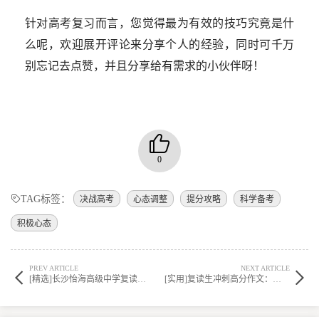
针对高考复习而言，您觉得最为有效的技巧究竟是什
么呢，欢迎展开评论来分享个人的经验，同时可千万
别忘记去点赞，并且分享给有需求的小伙伴呀！
0
TAG标签：
决战高考
心态调整
提分攻略
科学备考
积极心态
PREV ARTICLE
NEXT ARTICLE
[精选]长沙怡海高级中学复读情况如何？2026年高考失利是否复读？
[实用]复读生冲刺高分作文：揭秘高考状元的五大关键技巧